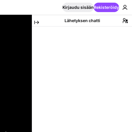
Kirjaudu sisään
Rekisteröidy
Lähetyksen chatti