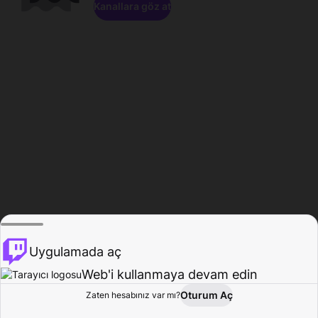
Kanallara göz at
Uygulamada aç
Web'i kullanmaya devam edin
Oturum Aç
Zaten hesabınız var mı?
Ana Sayfa
Gözat
Aktivite
Profil