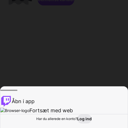
Åbn i app
Fortsæt med web
Log ind
Har du allerede en konto?
Hjem
Gennemse
Aktivitet
Profil