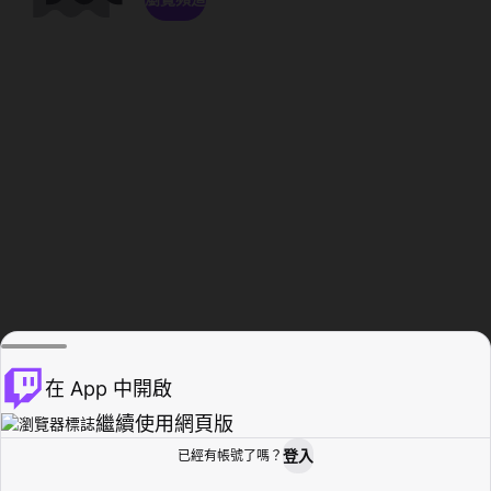
在 App 中開啟
繼續使用網頁版
登入
已經有帳號了嗎？
創作者基地
瀏覽
活動紀錄
個人檔案