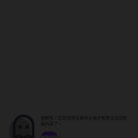
抱歉啦！您恐怕得搭乘時光機才有辦法找回那
個內容了。
瀏覽頻道