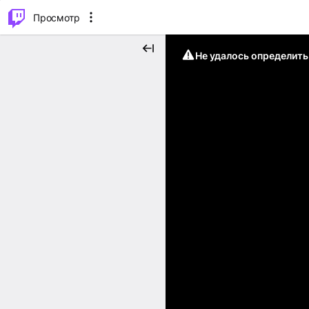
.
⌥
P
Просмотр
Не удалось определит