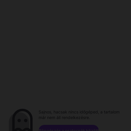
Sajnos, hacsak nincs időgéped, a tartalom
már nem áll rendelkezésre.
Böngészés a csatornák között