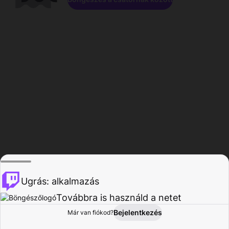
Ugrás: alkalmazás
Továbbra is használd a netet
Bejelentkezés
Már van fiókod?
Főoldal
Böngészés
Tevékenység
Profil