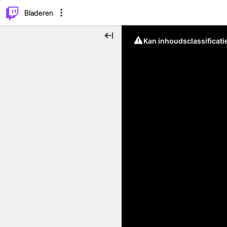
⌥
P
Bladeren
Kan inhoudsclassificati