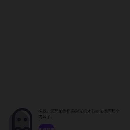
抱歉。您恐怕得搭乘时光机才有办法找回那个
内容了。
浏览频道