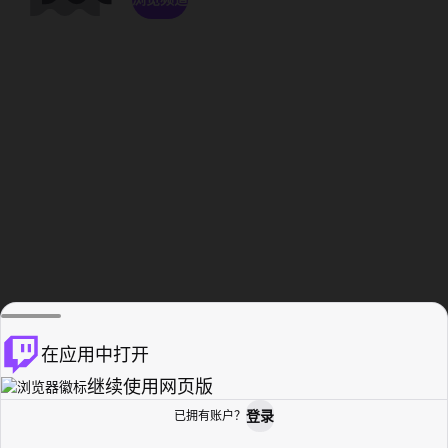
在应用中打开
继续使用网页版
登录
已拥有账户？
主页
浏览
活动纪录
个人资料