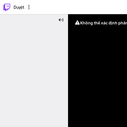
.
⌥
P
Duyệt
Không thể xác định phân