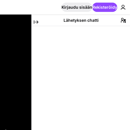
Kirjaudu sisään
Rekisteröidy
Lähetyksen chatti