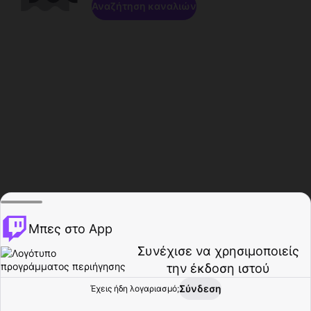
Αναζήτηση καναλιών
Μπες στο App
Συνέχισε να χρησιμοποιείς
την έκδοση ιστού
Σύνδεση
Έχεις ήδη λογαριασμό;
Αρχική σελίδα
Περιήγηση
Δραστηριότητα
Προφίλ