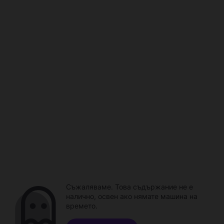
Съжаляваме. Това съдържание не е
налично, освен ако нямате машина на
времето.