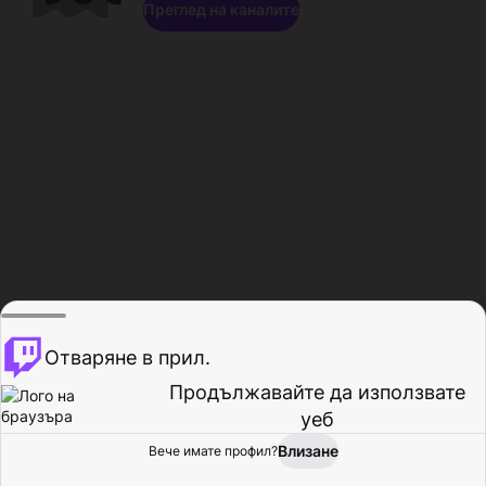
Преглед на каналите
Отваряне в прил.
Продължавайте да използвате
уеб
Влизане
Вече имате профил?
Начало
Преглед
Активност
Профил