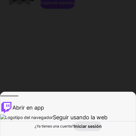
Explorar canales
Abrir en app
Seguir usando la web
Iniciar sesión
Página del
¿Ya tienes una cuenta?
Explorar
Actividad
Perfil
Creador