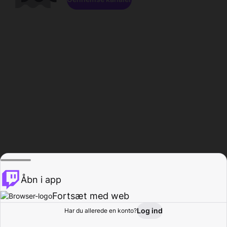
Åbn i app
Fortsæt med web
Log ind
Har du allerede en konto?
Hjem
Gennemse
Aktivitet
Profil