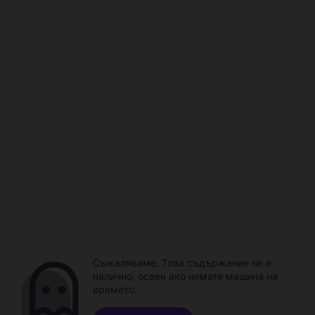
Съжаляваме. Това съдържание не е
налично, освен ако нямате машина на
времето.