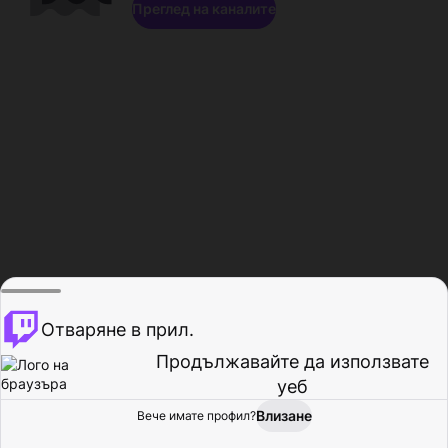
Преглед на каналите
Отваряне в прил.
Продължавайте да използвате
уеб
Влизане
Вече имате профил?
Начало
Преглед
Активност
Профил