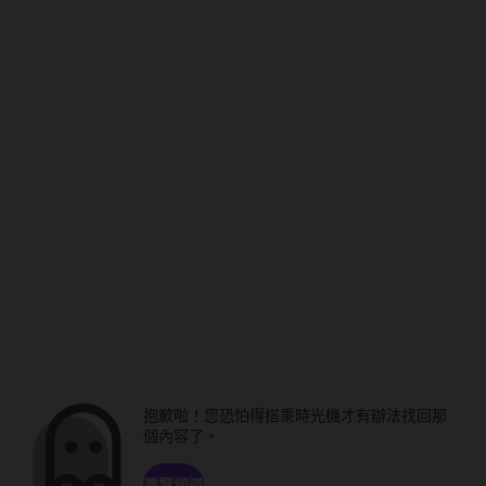
抱歉啦！您恐怕得搭乘時光機才有辦法找回那
個內容了。
瀏覽頻道