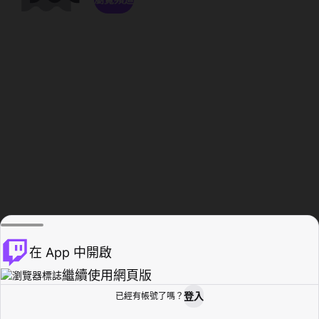
在 App 中開啟
繼續使用網頁版
登入
已經有帳號了嗎？
創作者基地
瀏覽
活動紀錄
個人檔案