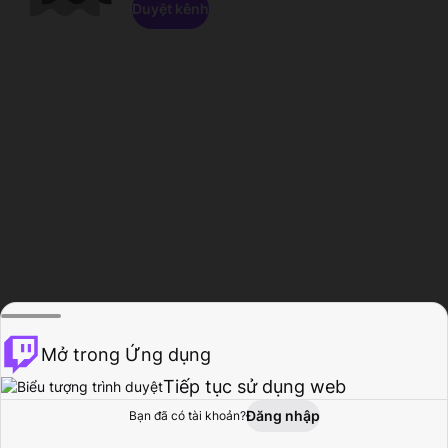
Duyệt kênh
Mở trong Ứng dụng
Tiếp tục sử dụng web
Đăng nhập
Bạn đã có tài khoản?
Trang chủ
Duyệt
Hoạt động
Hồ sơ