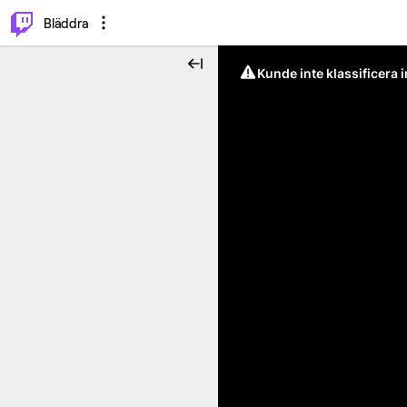
⌥
P
Bläddra
Kunde inte klassificera 