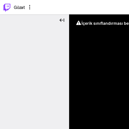
⌥
P
Gözat
İçerik sınıflandırması b