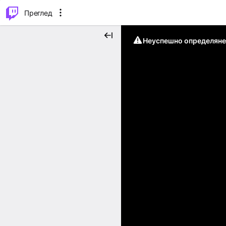
м...
⌥
P
Преглед
Неуспешно определяне