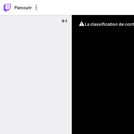
⌥
P
Parcourir
La classification de con