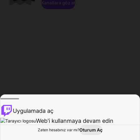
Kanallara göz at
Uygulamada aç
Web'i kullanmaya devam edin
Oturum Aç
Zaten hesabınız var mı?
Ana Sayfa
Gözat
Aktivite
Profil