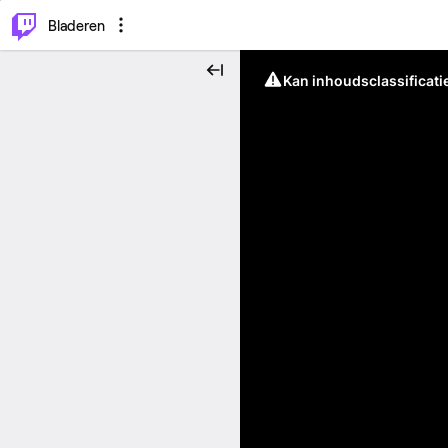
⌥
P
Bladeren
Kan inhoudsclassificati