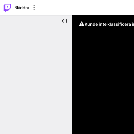
⌥
P
Bläddra
Kunde inte klassificera 