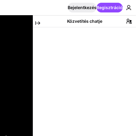
Bejelentkezés
Regisztráció
Közvetítés chatje