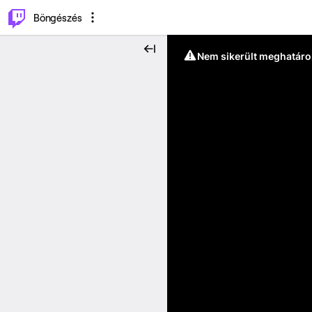
⌥
P
Böngészés
Nem sikerült meghatáro