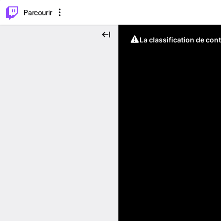
⌥
P
Parcourir
La classification de con