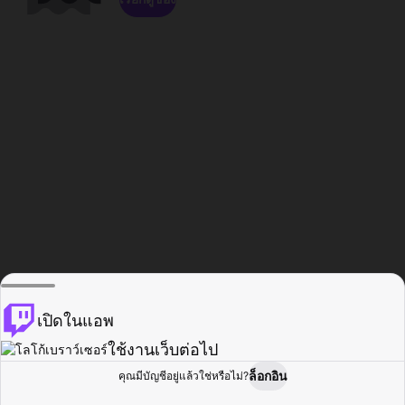
เปิดในแอพ
ใช้งานเว็บต่อไป
ล็อกอิน
คุณมีบัญชีอยู่แล้วใช่หรือไม่?
หน้าแรก
เรียกดู
กิจกรรม
โปรไฟล์