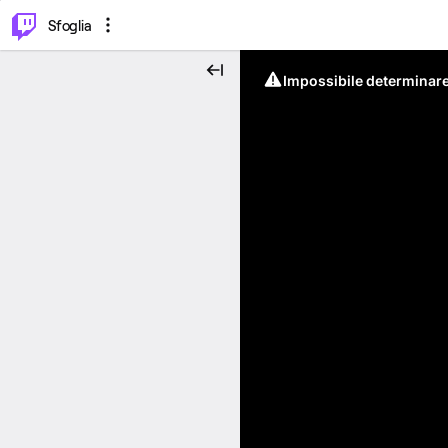
⌥
P
Sfoglia
Impossibile determinare