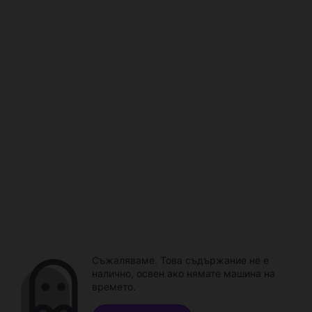
Съжаляваме. Това съдържание не е
налично, освен ако нямате машина на
времето.