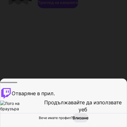
Преглед на каналите
Отваряне в прил.
Продължавайте да използвате
уеб
Влизане
Вече имате профил?
Начало
Преглед
Активност
Профил