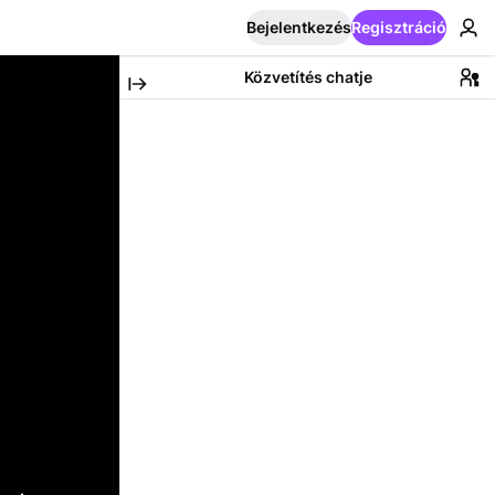
Bejelentkezés
Regisztráció
Közvetítés chatje