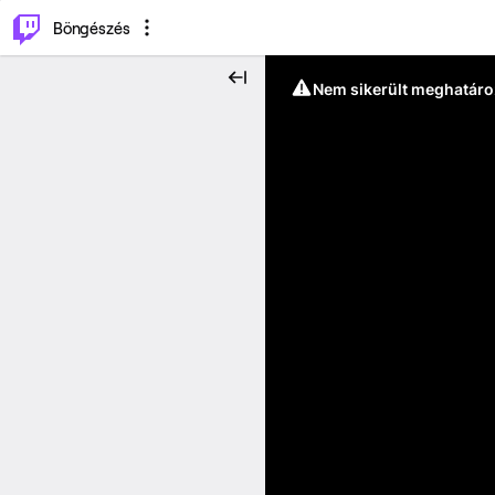
⌥
P
Böngészés
Nem sikerült meghatáro