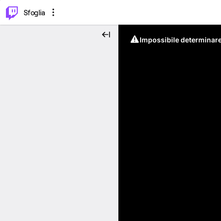
⌥
P
Sfoglia
Impossibile determinare