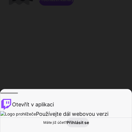
Otevřít v aplikaci
Používejte dál webovou verzi
Přihlásit se
Máte již účet?
Domů
Procházet
Aktivita
Profil