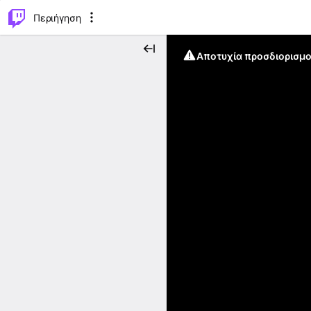
..
⌥
P
Περιήγηση
Αποτυχία προσδιορισμο