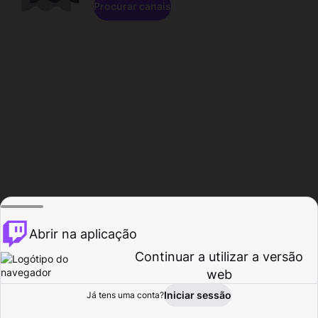
Procurar canais
Abrir na aplicação
Continuar a utilizar a versão
web
Iniciar sessão
Já tens uma conta?
Página inicial
Procurar
Atividade
Perfil