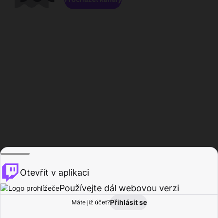
Otevřít v aplikaci
Používejte dál webovou verzi
Přihlásit se
Máte již účet?
Domů
Procházet
Aktivita
Profil