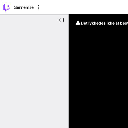
⌥
P
Gennemse
Det lykkedes ikke at be