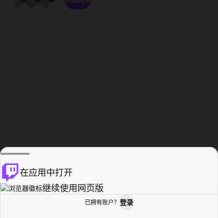
在应用中打开
继续使用网页版
登录
已拥有账户？
主页
浏览
活动纪录
个人资料