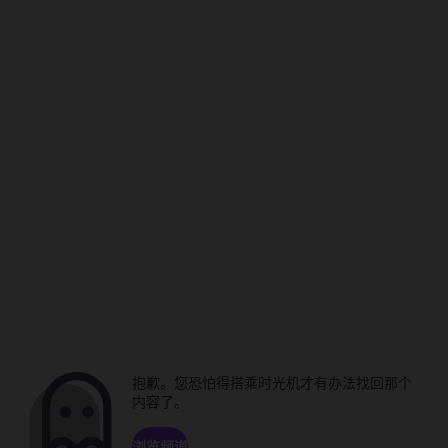
抱歉。您恐怕得搭乘时光机才有办法找回那个
内容了。
浏览频道