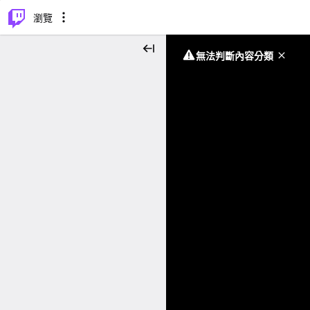
⌥
P
瀏覽
無法判斷內容分類