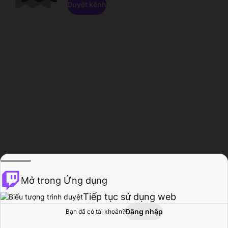
Duyệt kênh
Mở trong Ứng dụng
Tiếp tục sử dụng web
Đăng nhập
Bạn đã có tài khoản?
Trang chủ
Duyệt
Hoạt động
Hồ sơ