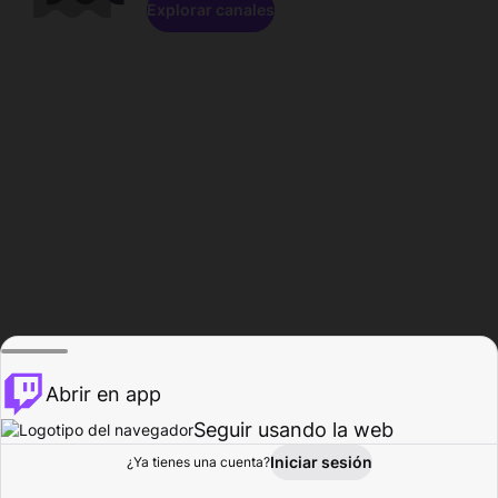
Explorar canales
Abrir en app
Seguir usando la web
Iniciar sesión
Página del
¿Ya tienes una cuenta?
Explorar
Actividad
Perfil
Creador