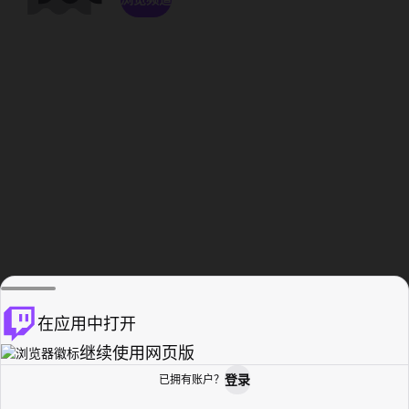
在应用中打开
继续使用网页版
登录
已拥有账户？
主页
浏览
活动纪录
个人资料