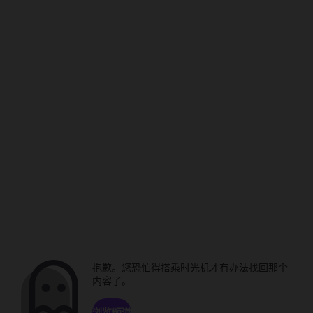
抱歉。您恐怕得搭乘时光机才有办法找回那个
内容了。
浏览频道