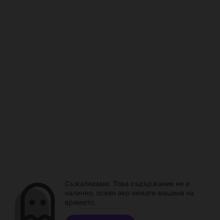
Съжаляваме. Това съдържание не е
налично, освен ако нямате машина на
времето.