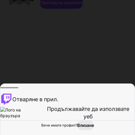
Преглед на каналите
Отваряне в прил.
Продължавайте да използвате
уеб
Влизане
Вече имате профил?
Начало
Преглед
Активност
Профил