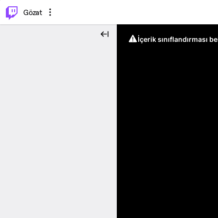
⌥
P
Gözat
İçerik sınıflandırması b