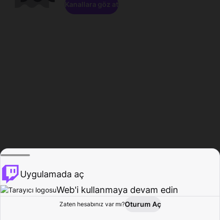
Kanallara göz at
Uygulamada aç
Web'i kullanmaya devam edin
Oturum Aç
Zaten hesabınız var mı?
Ana Sayfa
Gözat
Aktivite
Profil