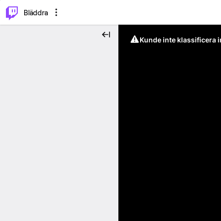
⌥
P
Bläddra
Kunde inte klassificera 