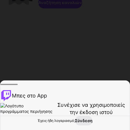
Αναζήτηση καναλιών
Μπες στο App
Συνέχισε να χρησιμοποιείς
την έκδοση ιστού
Σύνδεση
Έχεις ήδη λογαριασμό;
Αρχική σελίδα
Περιήγηση
Δραστηριότητα
Προφίλ