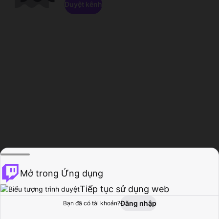
Duyệt kênh
Mở trong Ứng dụng
Tiếp tục sử dụng web
Đăng nhập
Bạn đã có tài khoản?
Trang chủ
Duyệt
Hoạt động
Hồ sơ