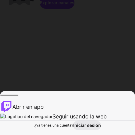
Explorar canales
Abrir en app
Seguir usando la web
Iniciar sesión
Página del
¿Ya tienes una cuenta?
Explorar
Actividad
Perfil
Creador