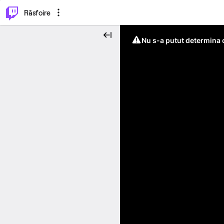
⌥
P
Răsfoire
Nu s-a putut determina c