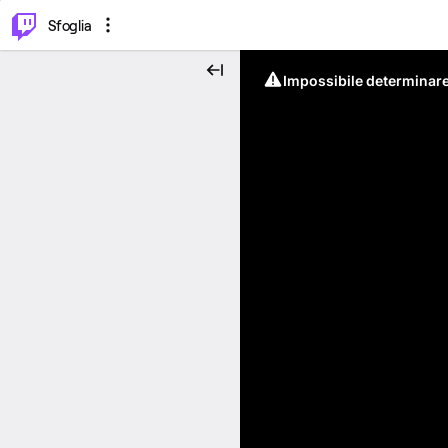
⌥
P
Sfoglia
Impossibile determinare